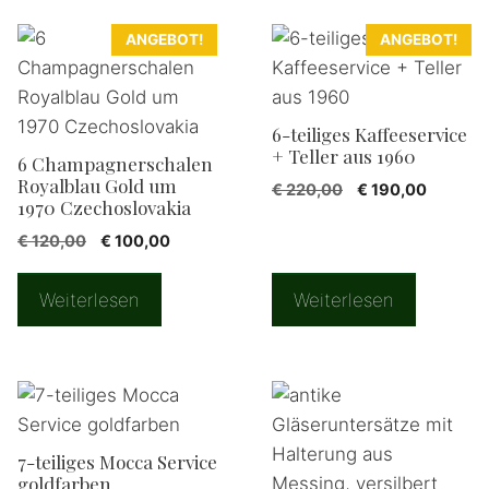
ANGEBOT!
ANGEBOT!
6-teiliges Kaffeeservice
+ Teller aus 1960
6 Champagnerschalen
Royalblau Gold um
Ursprünglicher
Aktuell
€
220,00
€
190,00
1970 Czechoslovakia
Preis
Preis
war:
ist:
Ursprünglicher
Aktueller
€
120,00
€
100,00
€ 220,00
€ 190,0
Preis
Preis
war:
ist:
Weiterlesen
Weiterlesen
€ 120,00
€ 100,00.
7-teiliges Mocca Service
goldfarben