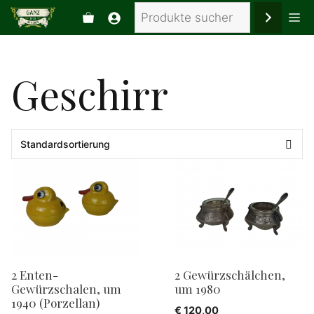
Zum
Suchen
Me
Inhalt
springen
Geschirr
2 Enten-
2 Gewürzschälchen,
Gewürzschalen, um
um 1980
1940 (Porzellan)
€
120,00